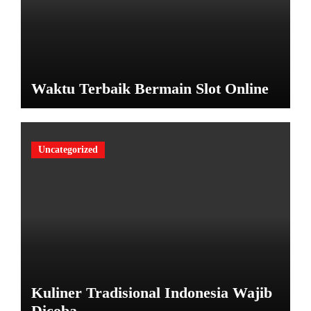
Waktu Terbaik Bermain Slot Online
Uncategorized
Kuliner Tradisional Indonesia Wajib
Dicoba